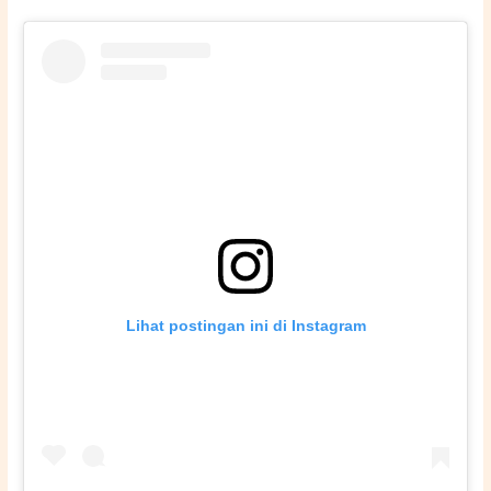
n
t
q
u
a
n
t
i
t
y
Lihat postingan ini di Instagram