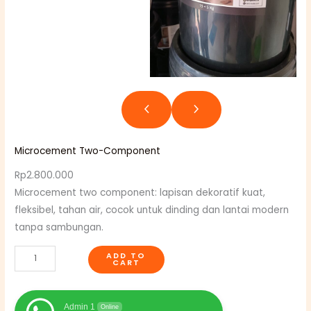
Microcement Two-Component
Rp
2.800.000
Microcement two component: lapisan dekoratif kuat,
fleksibel, tahan air, cocok untuk dinding dan lantai modern
tanpa sambungan.
M
ADD TO
CART
i
c
r
Admin 1
Online