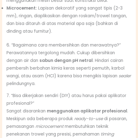
menggunakan mesin besar saat konstruksi awal.
Microcement:
Lapisan dekoratif yang sangat tipis (2-3
mm), ringan, diaplikasikan dengan roskam/trowel tangan,
dan bisa ditaruh di atas material apa saja (bahkan di
dinding atau furnitur).
6. “Bagaimana cara membersihkan dan merawatnya?”
Perawatannya tergolong mudah.
Cukup dibersihkan
dengan air dan
sabun dengan pH netral
.
Hindari cairan
pembersih berbahan kimia keras seperti pemutih, karbol
wangi, atau asam (HCl) karena bisa mengikis lapisan
sealer
pelindungnya.
7. “Bisa dikerjakan sendiri (DIY) atau harus pakai aplikator
profesional?”
Sangat disarankan
menggunakan aplikator profesional
.
Meskipun ada beberapa produk
ready-to-use
di pasaran,
pemasangan
microcement
membutuhkan teknik
penekanan trowel yang presisi, pemahaman
timing