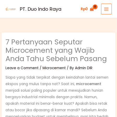
Skip
PT. Duo Indo Raya
Rp
0
to
content
7 Pertanyaan Seputar
Microcement yang Wajib
Anda Tahu Sebelum Pasang
Leave a Comment
/
Microcement
/ By
Admin DIR
Siapa yang tidak terpikat dengan keindahan lantai semen
ekspos yang mulus tanpa nat? Saat ini,
microcement
menjadi solusi paling populer untuk mewujudkan hunian
bergaya industrial minimalis dengan praktis. Namun,
apakah material ini benar-benar kuat? Apakah bisa retak
atau bocor jika dipasang di kamar mandi? Sebelum Anda
mengeluarkan budget untuk membelinya, mari kita bedah