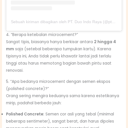
Sebuah kiriman dibagikan oleh PT. Duo Indo Raya (@ptduoindoraya)
4. “Berapa ketebalan microcement?”
Sangat tipis, biasanya hanya berkisar antara
2 hingga 4
mm
saja (setebal beberapa tumpukan kartu).
Karena
tipisnya ini, Anda tidak perlu khawatir lantai jadi terlalu
tinggi atau harus memotong bagian bawah pintu saat
renovasi.
5. “Apa bedanya microcement dengan semen ekspos
(polished concrete)?”
Orang sering mengira keduanya sama karena estetikanya
mirip, padahal berbeda jauh:
Polished Concrete:
Semen cor asli yang tebal (minimal
beberapa sentimeter), sangat berat, dan harus dipoles