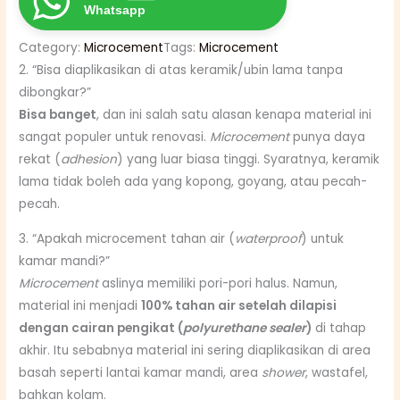
Whatsapp
o
c
Category:
Microcement
Tags:
Microcement
e
2. “Bisa diaplikasikan di atas keramik/ubin lama tanpa
m
dibongkar?”
e
Bisa banget
, dan ini salah satu alasan kenapa material ini
n
sangat populer untuk renovasi.
Microcement
punya daya
t
rekat (
adhesion
) yang luar biasa tinggi.
Syaratnya, keramik
T
lama tidak boleh ada yang kopong, goyang, atau pecah-
w
pecah.
o
-
3. “Apakah microcement tahan air (
waterproof
) untuk
C
kamar mandi?”
o
Microcement
aslinya memiliki pori-pori halus. Namun,
m
material ini menjadi
100% tahan air setelah dilapisi
p
dengan cairan pengikat (
polyurethane sealer
)
di tahap
o
akhir. Itu sebabnya material ini sering diaplikasikan di area
n
basah seperti lantai kamar mandi, area
shower
, wastafel,
e
bahkan kolam.